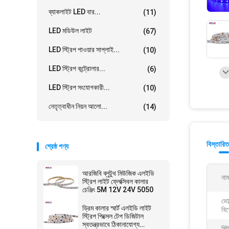
ব্যাকলাইট LED বার...
(11)
LED মডিউল লাইট
(67)
LED স্ট্রিপ পাওয়ার সাপ্লাই...
(10)
LED স্ট্রিপ কন্ট্রোলার...
(6)
LED স্ট্রিপ সংযোগকারী...
(10)
নেতৃত্বাধীন নিয়ন আলো...
(14)
বিস্তারিত
শ্রেষ্ঠ পণ্য
আরজিবি ব্লুটুথ মিউজিক এলইডি
নাম
স্ট্রিপ লাইট ফ্লেক্সিবল কালার
চেঞ্জিং 5M 12V 24V 5050
ভোল
ড্রিম কালার স্মার্ট এলইডি লাইট
বিশ
স্ট্রিপ পিক্সেল টেপ ডিজিটাল
স্বতন্ত্রভাবে ঠিকানাযোগ্য
মিট