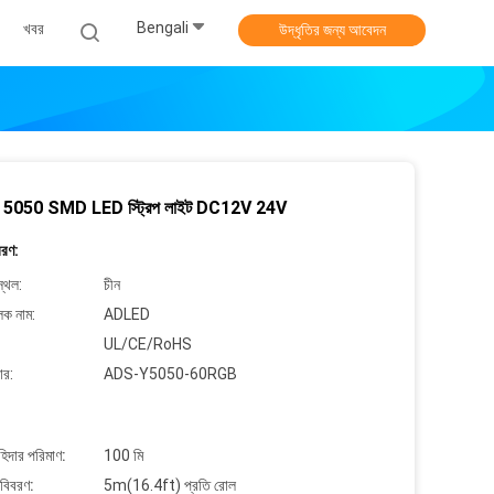
Bengali
খবর
উদ্ধৃতির জন্য আবেদন
5050 SMD LED স্ট্রিপ লাইট DC12V 24V
বরণ:
্থল:
চীন
লক নাম:
ADLED
UL/CE/RoHS
ার:
ADS-Y5050-60RGB
াহিদার পরিমাণ:
100 মি
 বিবরণ:
5m(16.4ft) প্রতি রোল