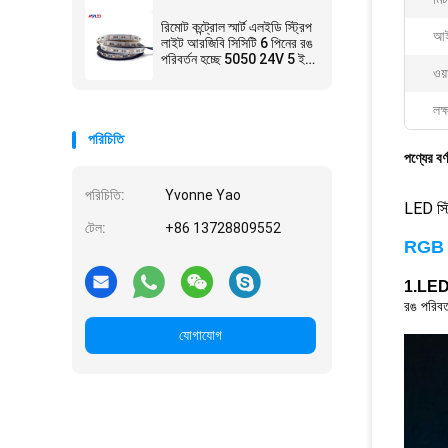
WS2811
রিমোট কন্ট্রোল স্মার্ট এলইডি স্ট্রিপ
আই
লাইট আরজিবি সিসিটি 6 পিনের রঙ
পরিবর্তন হচ্ছে 5050 24V 5 ইন
ওয়া
1
লক্
পরিচিতি
পণ্যের বর্
পরিচিতি:
Yvonne Yao
LED স্
টেল:
+86 13728809552
RGB LE
1.
LED র
রঙ পরিবর
যোগাযোগ