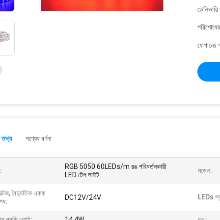
ডেলিভারি 
পরিশোধের 
যোগানের ক
 তথ্য
পণ্যের বর্ণনা
RGB 5050 60LEDs/m রঙ পরিবর্তনকারী
:
মডেল:
LED টেপ লাইট
্টেজ, বৈদ্যুতিক একক
LEDs প্র
DC12V/24V
েষ:
ার প্রতি ওয়াট:
14.4W
রঙ: