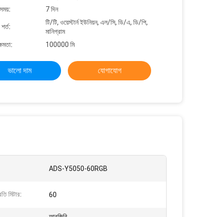
সময়:
7 দিন
টি/টি, ওয়েস্টার্ন ইউনিয়ন, এল/সি, ডি/এ, ডি/পি,
শর্ত:
মানিগ্রাম
্ষমতা:
100000 মি
ভালো দাম
যোগাযোগ
ADS-Y5050-60RGB
তি মিটার:
60
আরজিবি