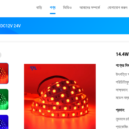
বাড়ি
পণ্য
ভিডিও
আমাদের সম্পর্কে
যোগাযোগ করুন
ইট DC12V 24V
14.4W 
পণ্যের বি
উৎপত্তি স
পরিচিতিমু
সাক্ষ্যদান:
মডেল নম্ব
প্রদান:
ন্যূনতম চ
প্যাকেজিং