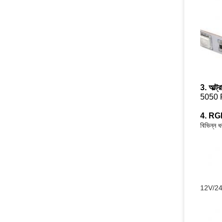
3. আল্ট
5050 R
4. RGB 
বিভিন্ন
12V/24