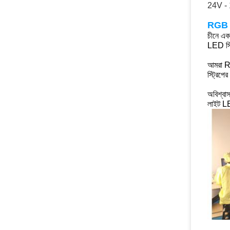
24V -
RGB LE
চীনে এ
LED স্
আমরা RG
স্ট্রিপের
অবিশ্বা
লাইট LE