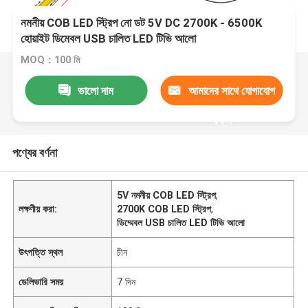
নমনীয় COB LED স্ট্রিপ নো ডট 5V DC 2700K - 6500K
হোয়াইট ডিমেবল USB চালিত LED টিভি আলো
MOQ：100 মি
ভালো দাম
আমাদের সাথে যোগাযোগ
করুন
পণ্যের বর্ণনা
5V নমনীয় COB LED স্ট্রিপ
,
লক্ষণীয় করা:
2700K COB LED স্ট্রিপ
,
ডিম্মেবল USB চালিত LED টিভি আলো
উৎপত্তি স্থল
চীন
ডেলিভারি সময়
7 দিন