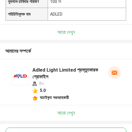
ন্যূনতম চাহিদার পরিমাণ
100 মি
পরিচিতিমুলক নাম
ADLED
আরো দেখুন
আমাদের সম্পর্কে
Adled Light Limited প্রস্তুতকারক
প্রোফাইল
চীন
5.0
যাচাইকৃত সরবরাহকারী
আরো দেখুন