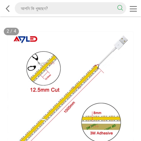
2
/
4