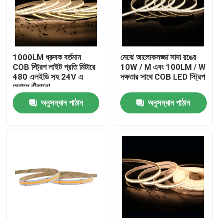
1000LM ধ্রুবক বর্তমান
মেঝে আলোকসজ্জা সাদা রঙের
COB স্ট্রিপ লাইট প্রতি মিটারে
10W / M এবং 100LM / W
480 এলইডি সহ 24V এ
দক্ষতার সাথে COB LED স্ট্রিপ
অবাধে বাঁকানো
অনুসন্ধান পাঠান
অনুসন্ধান পাঠান
বাড়ি
আমাদের সম্পর্কে
পরিচিতি