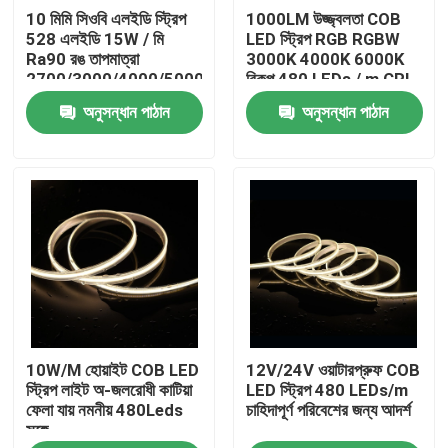
10 মিমি সিওবি এলইডি স্ট্রিপ
1000LM উজ্জ্বলতা COB
528 এলইডি 15W / মি
LED স্ট্রিপ RGB RGBW
পণ্য
Ra90 রঙ তাপমাত্রা
3000K 4000K 6000K
2700/3000/4000/5000/6500K
বিকল্প 480 LEDs / m CRI
90-95 5m রোলস
অনুসন্ধান পাঠান
অনুসন্ধান পাঠান
ভিডিও
উচ্চ cri নেতৃত্বাধীন ফালা
COB নেতৃত্বাধীন ফালা
আরজিবি এলইডি স্ট্রিপ
10W/M হোয়াইট COB LED
12V/24V ওয়াটারপ্রুফ COB
একক রঙের LED স্ট্রিপ
স্ট্রিপ লাইট অ-জলরোধী কাটিয়া
LED স্ট্রিপ 480 LEDs/m
ফেলা যায় নমনীয় 480Leds
চাহিদাপূর্ণ পরিবেশের জন্য আদর্শ
সঙ্গে
টিউনযোগ্য সাদা LED স্ট্রিপ