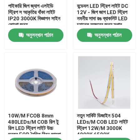
পাইকারি জিগ জ্যাগ এলইডি
বন্ডেবল LED স্ট্রিপ লাইট DC
স্ট্রিপ স আকৃতির বাঁকা লাইট
12V - জিগ জাগ LED স্ট্রিপ
আমাদের সম্পর্কে
IP20 3000K বিজ্ঞাপন সাইন
নমনীয় সাদা রঙ ব্যাকলিট LED
লোগো জন্য
চ্যানেল অক্ষরের জন্য সুপার
উজ্জ্বল
অনুসন্ধান পাঠান
অনুসন্ধান পাঠান
কারখানা ভ্রমণ
মান নিয়ন্ত্রণ
যোগাযোগ করুন
খবর
10W/M FCOB 8mm
নতুন সার্কিট ডিজাইন 504
উদ্ধৃতির জন্য আবেদন
480LEDs/M COB রিল টু
LEDs/M COB LED লাইট
রিল LED স্ট্রিপ লাইট উচ্চ
স্ট্রিপ 12W/M 3000K
ঘনত্ব FOB রৈখিক রিবন আলো
4000K 6500K
উচ্চ cri নেতৃত্বাধীন ফালা