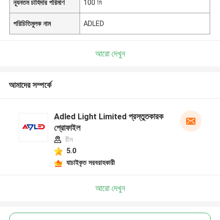
ন্যূনতম চাহিদার পরিমাণ
100 মি
পরিচিতিমুলক নাম
ADLED
আরো দেখুন
আমাদের সম্পর্কে
Adled Light Limited প্রস্তুতকারক
প্রোফাইল
চীন
5.0
যাচাইকৃত সরবরাহকারী
আরো দেখুন