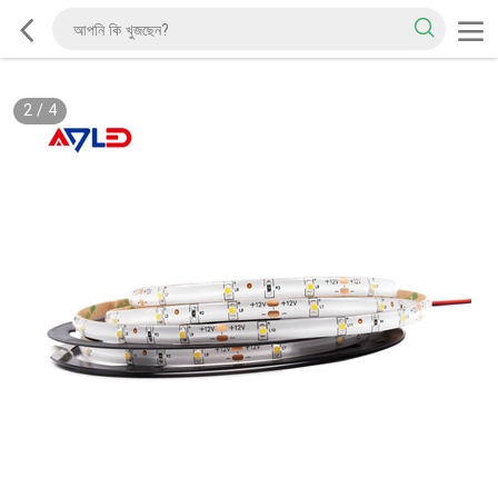
2
/
4