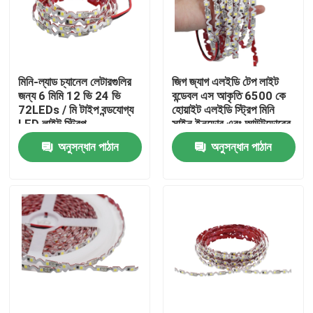
মিনি-ল্যাড চ্যানেল লেটারগুলির
জিগ জ্যাগ এলইডি টেপ লাইট
জন্য 6 মিমি 12 ভি 24 ভি
বন্ডেবল এস আকৃতি 6500 কে
72LEDs / মি টাইপ বন্ডযোগ্য
হোয়াইট এলইডি স্ট্রিপ মিনি
LED লাইট স্ট্রিপ
সাইন ইনডোর এবং আউটডোরের
জন্য
অনুসন্ধান পাঠান
অনুসন্ধান পাঠান
বাড়ি
পণ্য
ভিডিও