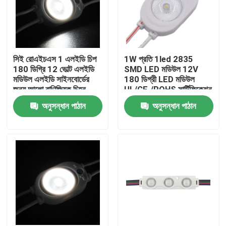
সিই রোএইচএস 1 এলইডি চিপ
1W প্রতি 1led 2835
180 ডিগ্রি 12 ভোল্ট এলইডি
SMD LED মডিউল 12V
মডিউল এলইডি সাইনবোর্ডের
180 ডিগ্রী LED মডিউল
জন্য আলো বাণিজ্যিক চিহ্ন,
UL/CE./ROHS সার্টিফিকেশন
আলংকারিক আলো উচ্চ মানের
পাস
অনুসন্ধান পাঠান
অনুসন্ধান পাঠান
বাড়ি
পণ্য
ভিডিও