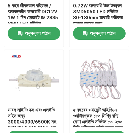
5 বছর জীবনকাল বহিরঙ্গন /
0.72W জলরোধী উচ্চ উজ্জ্বল
অভ্যন্তরীণ জলরোধী DC12V
SMD5050 LED মডিউল
আমাদের সম্পর্কে
1W 1 চিপ হোয়াইট রঙ 2835
80-180mm মাঝারি গভীরতা
SMD LED মডিউল
হালকা বাক্সের জন্য
অনুসন্ধান পাঠান
অনুসন্ধান পাঠান
কারখানা ভ্রমণ
মান নিয়ন্ত্রণ
যোগাযোগ করুন
খবর
ডাবল লাইটিং বক্স এবং এলইডি
৫ বছরের ওয়ারেন্টি আইপি৬৭
উদ্ধৃতির জন্য আবেদন
সাইন জন্য
ওয়াটারপ্রুফ ১৮০ ডিগ্রি রশ্মি
3000/4000/6500K সহ
কোণ এলইডি মডিউল ৮০-২৩০
DC12V 1.5W IP65 এজ
মিমি গভীরতার লাইট বক্সের জন্য
উচ্চ cri নেতৃত্বাধীন ফালা