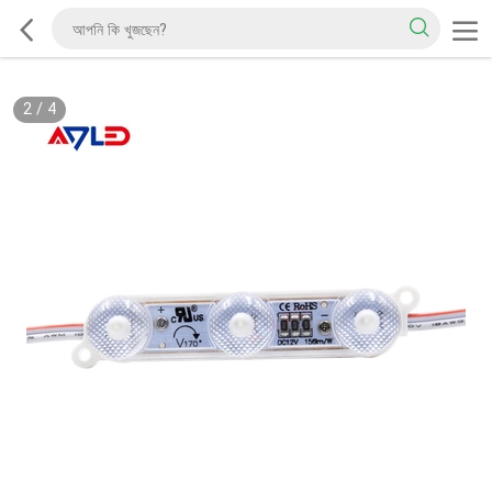
2
/
4