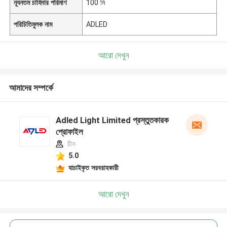
ন্যূনতম চাহিদার পরিমাণ
100 মি
পরিচিতিমুলক নাম
ADLED
আরো দেখুন
আমাদের সম্পর্কে
Adled Light Limited প্রস্তুতকারক
প্রোফাইল
চীন
5.0
যাচাইকৃত সরবরাহকারী
আরো দেখুন