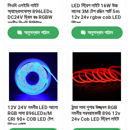
সিওবি এলইডি লাইট
LED স্ট্রিপ লাইট 16W উচ্চ
অ্যাড্রেসযোগ্য 896LEDs
মানের 3M টেপ রঙিন স্মার্ট 5m
আমাদের সম্পর্কে
DC24V ড্রিম রঙ RGBW
12v 24v rgbw cob LED
নমনীয় সিওবি ডিজিটাল
স্ট্রিপ
নেতৃত্বাধীন পিক্সেল
অনুসন্ধান পাঠান
অনুসন্ধান পাঠান
কারখানা ভ্রমণ
মান নিয়ন্ত্রণ
যোগাযোগ করুন
খবর
12V 24V নমনীয় LED আলো
ঠান্ডা সাদা সুপার উজ্জ্বল RGB
উদ্ধৃতির জন্য আবেদন
RGB সাদা 896LEDs/M
নমনীয় সরবরাহকারী 896 12v
CRI 90+ COB LED টেপ
24v Cob LED স্ট্রিপ লাইট
স্ট্রিপ লাইট
উচ্চ cri নেতৃত্বাধীন ফালা