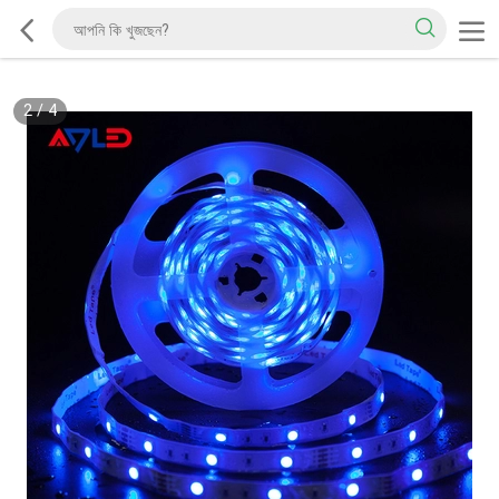
2
/
4