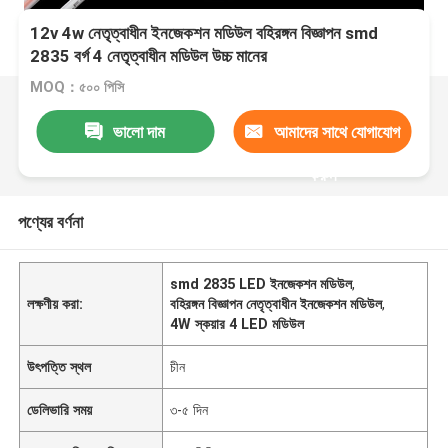
12v 4w নেতৃত্বাধীন ইনজেকশন মডিউল বহিরঙ্গন বিজ্ঞাপন smd
2835 বর্গ 4 নেতৃত্বাধীন মডিউল উচ্চ মানের
MOQ：৫০০ পিসি
ভালো দাম
আমাদের সাথে যোগাযোগ
করুন
পণ্যের বর্ণনা
smd 2835 LED ইনজেকশন মডিউল
,
লক্ষণীয় করা:
বহিরঙ্গন বিজ্ঞাপন নেতৃত্বাধীন ইনজেকশন মডিউল
,
4W স্কয়ার 4 LED মডিউল
উৎপত্তি স্থল
চীন
ডেলিভারি সময়
৩-৫ দিন