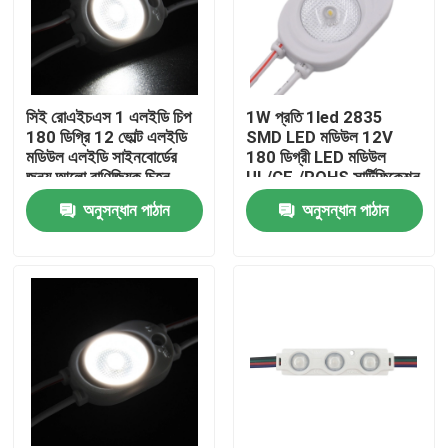
সিই রোএইচএস 1 এলইডি চিপ
1W প্রতি 1led 2835
180 ডিগ্রি 12 ভোল্ট এলইডি
SMD LED মডিউল 12V
মডিউল এলইডি সাইনবোর্ডের
180 ডিগ্রী LED মডিউল
জন্য আলো বাণিজ্যিক চিহ্ন,
UL/CE./ROHS সার্টিফিকেশন
আলংকারিক আলো উচ্চ মানের
পাস
অনুসন্ধান পাঠান
অনুসন্ধান পাঠান
বাড়ি
আমাদের সম্পর্কে
পরিচিতি