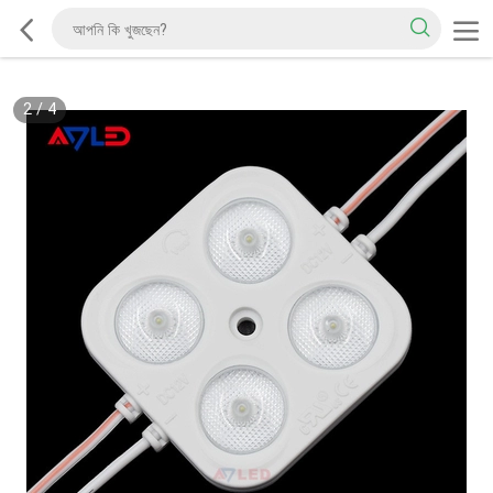
2
/
4