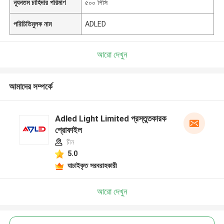
ন্যূনতম চাহিদার পরিমাণ
৫০০ পিসি
পরিচিতিমুলক নাম
ADLED
আরো দেখুন
আমাদের সম্পর্কে
Adled Light Limited প্রস্তুতকারক
প্রোফাইল
চীন
5.0
যাচাইকৃত সরবরাহকারী
আরো দেখুন