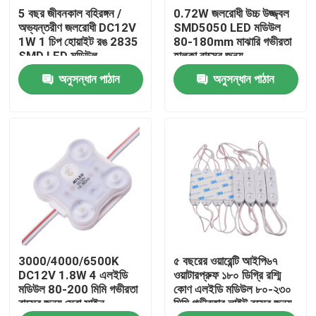
5 বছর জীবনকাল বহিরঙ্গন /
0.72W জলরোধী উচ্চ উজ্জ্বল
অভ্যন্তরীণ জলরোধী DC12V
SMD5050 LED মডিউল
পণ্য
1W 1 চিপ হোয়াইট রঙ 2835
80-180mm মাঝারি গভীরতা
SMD LED মডিউল
হালকা বাক্সের জন্য
অনুসন্ধান পাঠান
অনুসন্ধান পাঠান
ভিডিও
উচ্চ cri নেতৃত্বাধীন ফালা
COB নেতৃত্বাধীন ফালা
আরজিবি এলইডি স্ট্রিপ
3000/4000/6500K
৫ বছরের ওয়ারেন্টি আইপি৬৭
একক রঙের LED স্ট্রিপ
DC12V 1.8W 4 এলইডি
ওয়াটারপ্রুফ ১৮০ ডিগ্রি রশ্মি
মডিউল 80-200 মিমি গভীরতা
কোণ এলইডি মডিউল ৮০-২৩০
বাক্সের জন্য সেরা সাইন
মিমি গভীরতার লাইট বক্সের জন্য
টিউনযোগ্য সাদা LED স্ট্রিপ