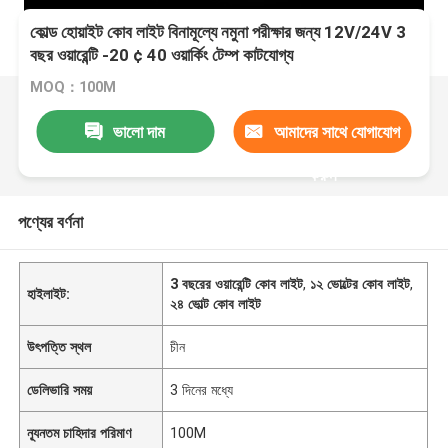
কোল্ড হোয়াইট কোব লাইট বিনামূল্যে নমুনা পরীক্ষার জন্য 12V/24V 3
বছর ওয়ারেন্টি -20 ¢ 40 ওয়ার্কিং টেম্প কাটযোগ্য
MOQ：100M
ভালো দাম
আমাদের সাথে যোগাযোগ
করুন
পণ্যের বর্ণনা
3 বছরের ওয়ারেন্টি কোব লাইট
,
১২ ভোল্টের কোব লাইট
,
হাইলাইট:
২৪ ভোল্ট কোব লাইট
উৎপত্তি স্থল
চীন
ডেলিভারি সময়
3 দিনের মধ্যে
ন্যূনতম চাহিদার পরিমাণ
100M