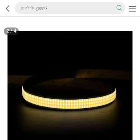
2
/
4