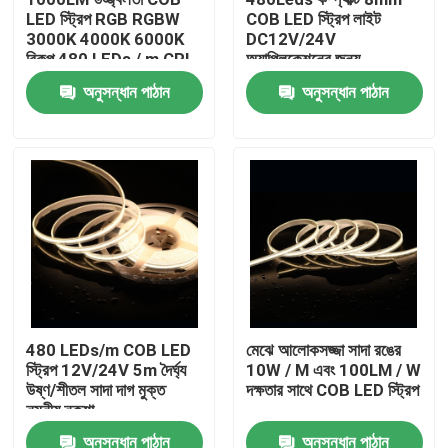
LED স্ট্রিপ RGB RGBW
COB LED স্ট্রিপ লাইট
3000K 4000K 6000K
DC12V/24V
আমাদের সম্পর্কে
বিকল্প 480 LEDs / m CRI
অ্যাপ্লিকেশনের জন্য
90-95 5m রোলস
অনুসন্ধান পাঠান
অনুসন্ধান পাঠান
কারখানা ভ্রমণ
মান নিয়ন্ত্রণ
যোগাযোগ করুন
খবর
480 LEDs/m COB LED
মেঝে আলোকসজ্জা সাদা রঙের
স্ট্রিপ 12V/24V 5m দৈর্ঘ্য
10W / M এবং 100LM / W
উদ্ধৃতির জন্য আবেদন
উষ্ণ/শীতল সাদা দাগ মুক্ত
দক্ষতার সাথে COB LED স্ট্রিপ
নমনীয় নকশা
উচ্চ cri নেতৃত্বাধীন ফালা
অনুসন্ধান পাঠান
অনুসন্ধান পাঠান