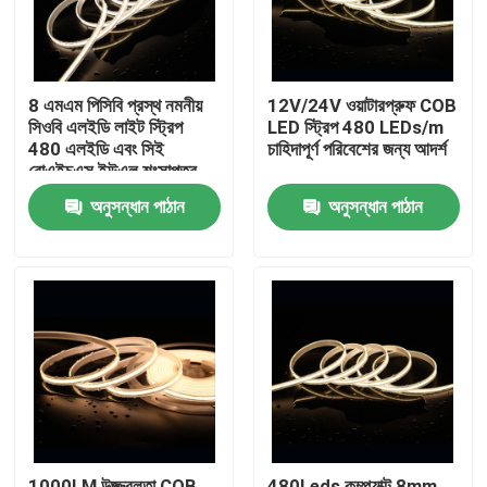
8 এমএম পিসিবি প্রস্থ নমনীয়
12V/24V ওয়াটারপ্রুফ COB
সিওবি এলইডি লাইট স্ট্রিপ
LED স্ট্রিপ 480 LEDs/m
480 এলইডি এবং সিই
চাহিদাপূর্ণ পরিবেশের জন্য আদর্শ
রোএইচএস ইউএল শংসাপত্র
সহ
অনুসন্ধান পাঠান
অনুসন্ধান পাঠান
বাড়ি
পণ্য
ভিডিও
1000LM উজ্জ্বলতা COB
480Leds কম্প্যাক্ট 8mm