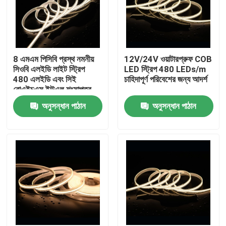
8 এমএম পিসিবি প্রস্থ নমনীয়
12V/24V ওয়াটারপ্রুফ COB
সিওবি এলইডি লাইট স্ট্রিপ
LED স্ট্রিপ 480 LEDs/m
480 এলইডি এবং সিই
চাহিদাপূর্ণ পরিবেশের জন্য আদর্শ
রোএইচএস ইউএল শংসাপত্র
সহ
অনুসন্ধান পাঠান
অনুসন্ধান পাঠান
বাড়ি
পণ্য
ভিডিও