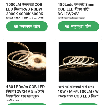
1000LM উজ্জ্বলতা COB
480Leds কম্প্যাক্ট 8mm
LED স্ট্রিপ RGB RGBW
COB LED স্ট্রিপ লাইট
আমাদের সম্পর্কে
3000K 4000K 6000K
DC12V/24V
বিকল্প 480 LEDs / m CRI
অ্যাপ্লিকেশনের জন্য
90-95 5m রোলস
অনুসন্ধান পাঠান
অনুসন্ধান পাঠান
কারখানা ভ্রমণ
মান নিয়ন্ত্রণ
যোগাযোগ করুন
খবর
480 LEDs/m COB LED
মেঝে আলোকসজ্জা সাদা রঙের
উদ্ধৃতির জন্য আবেদন
স্ট্রিপ 12V/24V 5m দৈর্ঘ্য
10W / M এবং 100LM / W
উষ্ণ/শীতল সাদা দাগ মুক্ত
দক্ষতার সাথে COB LED স্ট্রিপ
নমনীয় নকশা
উচ্চ cri নেতৃত্বাধীন ফালা