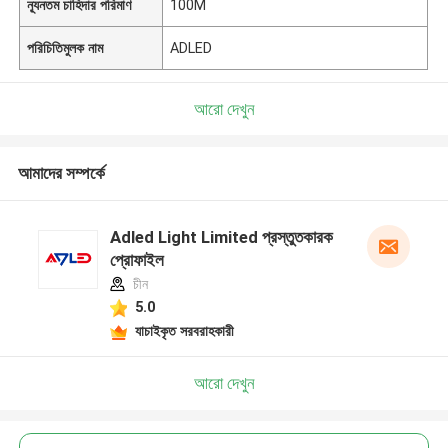
ন্যূনতম চাহিদার পরিমাণ
100M
পরিচিতিমুলক নাম
ADLED
আরো দেখুন
আমাদের সম্পর্কে
Adled Light Limited প্রস্তুতকারক
প্রোফাইল
চীন
5.0
যাচাইকৃত সরবরাহকারী
আরো দেখুন