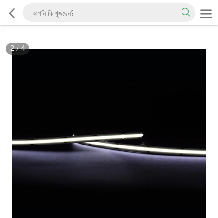
2
/
4